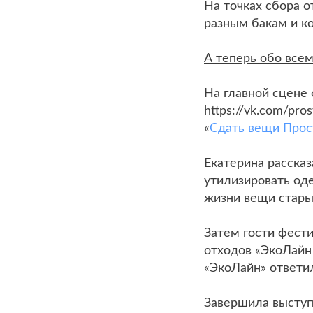
На точках сбора 
разным бакам и к
А теперь обо все
На главной сцене
https://vk.com/pr
«
Сдать вещи Прос
Екатерина расска
утилизировать оде
жизни вещи стары
Затем гости фест
отходов «ЭкоЛайн
«ЭкоЛайн» ответил
Завершила выступ