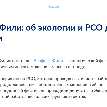
Новости
Фили: об экологии и РСО 
м
«Фили» состоялся
Экофест Фили
— экологический фес
ичным аспектам жизни человека в городе.
роприятие по РСО, которое проводят активисты райо
 продолжение темы общественных мероприятий, по
ле подобный фестиваль проводили депутаты, а Экофе
тной работы нескольких групп активистов.