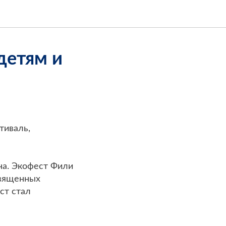
детям и
тиваль,
на. Экофест Фили
священных
ст стал