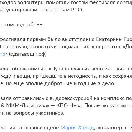
отходов волонтеры помогали гостям фестиваля сорти
онсультировали по вопросам РСО.
м этом подробнее:
 фестиваля первым было выступление Екатерины Гр
osto_gromyko, основателя социальных экопроектов «Д
то
» (сдатьвещи.рф)
зала собравшимся о «Пути ненужных вещей» — как п
жду и вещи, пришедшие в негодность, и как сохраня
е, но еще вполне добротные и годные в дело.
иваля отправились с видеоэкскурсией на комплекс п
 & МКМ-Логистика» — КПО Нева. После экскурсии п
и на вопросы участников.
ления на главной сцене
Мария Холод
, экоблогер, н