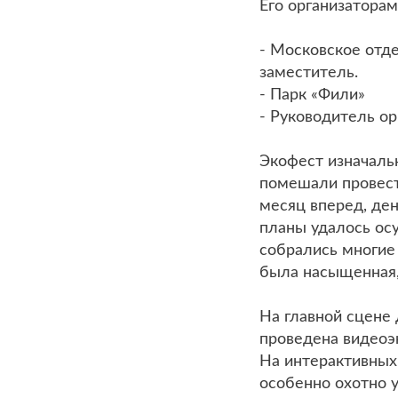
Его организаторам
- Московское отд
заместитель.
- Парк «Фили»
- Руководитель ор
Экофест изначаль
помешали провест
месяц вперед, де
планы удалось осу
собрались многие
была насыщенная,
На главной сцене
проведена видеоэ
На интерактивных
особенно охотно у