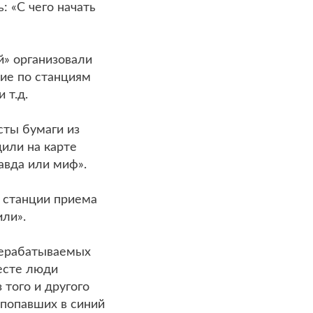
: «С чего начать
» организовали
вие по станциям
 т.д.
сты бумаги из
дили на карте
авда или миф».
 станции приема
или».
рерабатываемых
есте люди
 того и другого
, попавших в синий