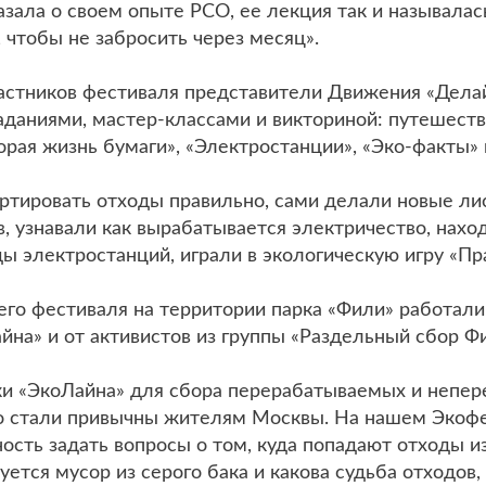
азала о своем опыте РСО, ее лекция так и называлась
 чтобы не забросить через месяц».
астников фестиваля представители Движения «Делай
аданиями, мастер-классами и викториной: путешест
орая жизнь бумаги», «Электростанции», «Эко-факты» и
ортировать отходы правильно, сами делали новые ли
 узнавали как вырабатывается электричество, нахо
ы электростанций, играли в экологическую игру «Пр
его фестиваля на территории парка «Фили» работали
йна» и от активистов из группы «Раздельный сбор Ф
ки «ЭкоЛайна» для сбора перерабатываемых и непе
о стали привычны жителям Москвы. На нашем Экоф
сть задать вопросы о том, куда попадают отходы из
руется мусор из серого бака и какова судьба отходов