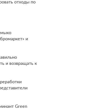
ровать отходы по
омыко
обромаркет» и
равильно
ть и возвращать к
ереработки
редставители
оминант Green