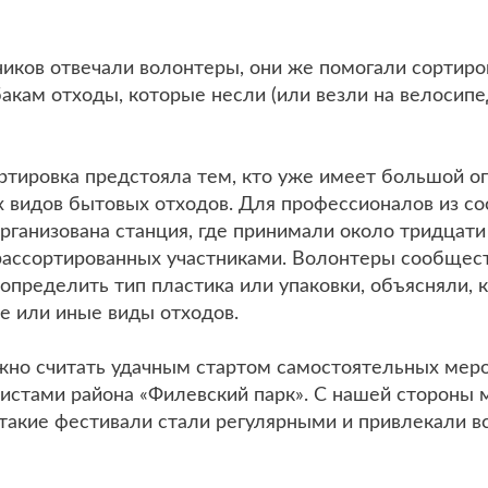
ников отвечали волонтеры, они же помогали сортиро
акам отходы, которые несли (или везли на велосип
ртировка предстояла тем, кто уже имеет большой оп
х видов бытовых отходов. Для профессионалов из с
рганизована станция, где принимали около тридцати
 рассортированных участниками. Волонтеры сообщес
пределить тип пластика или упаковки, объясняли, к
е или иные виды отходов.
но считать удачным стартом самостоятельных меро
истами района «Филевский парк». С нашей стороны 
такие фестивали стали регулярными и привлекали в