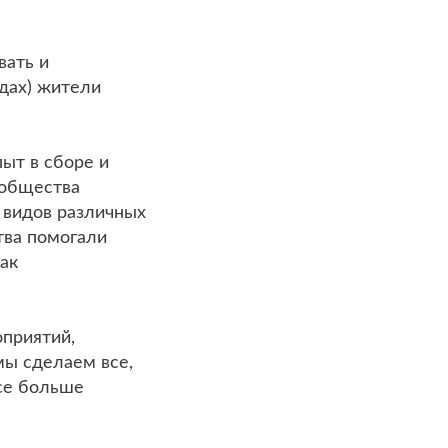
вать и
едах) жители
ыт в сборе и
ообщества
 видов различных
тва помогали
ак
приятий,
мы сделаем все,
се больше