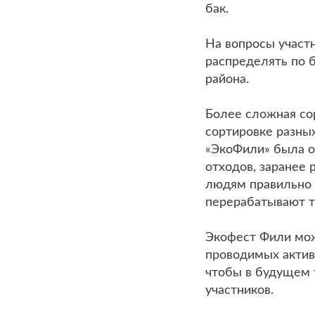
бак.
На вопросы участ
распределять по б
района.
Более сложная со
сортировке разны
«ЭкоФили» была о
отходов, заранее
людям правильно о
перерабатывают т
Экофест Фили мож
проводимых актив
чтобы в будущем 
участников.