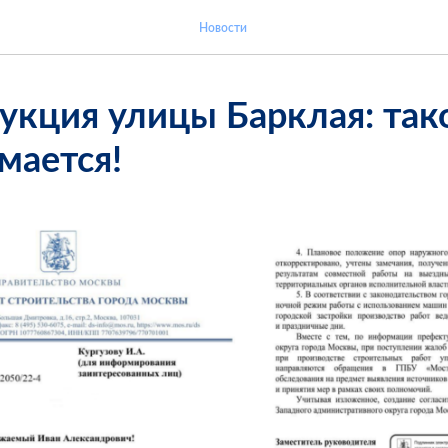
Новости
укция улицы Барклая: так
мается!