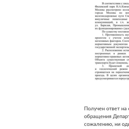
Получен ответ на
обращения Департ
сожалению, ни оди