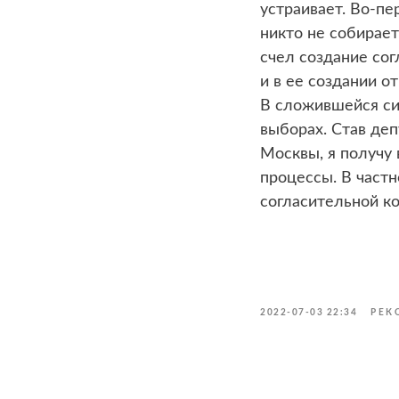
устраивает. Во-пе
никто не собирает
счел создание со
и в ее создании о
В сложившейся си
выборах. Став де
Москвы, я получу
процессы. В част
согласительной к
2022-07-03 22:34
РЕК