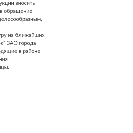
рукции вносить
ев обращение,
ецелесообразным,
уру на ближайших
рк" ЗАО города
одящие в районе
ния
ицы.